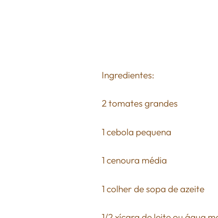
Ingredientes:
2 tomates grandes
1 cebola pequena
1 cenoura média
1 colher de sopa de azeite
1/2 xícara de leite ou água 