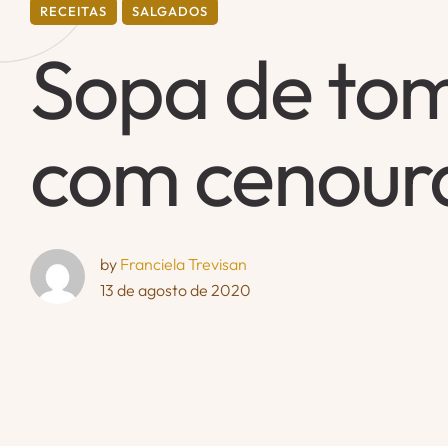
RECEITAS
SALGADOS
Sopa de to
com cenour
by 
Franciela Trevisan
13 de agosto de 2020