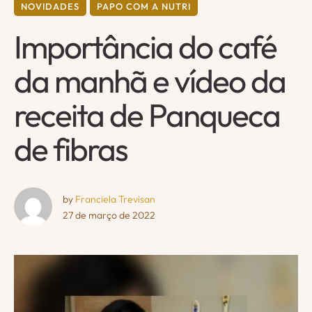
NOVIDADES
PAPO COM A NUTRI
Importância do café
da manhã e vídeo da
receita de Panqueca
de fibras
by 
Franciela Trevisan
27 de março de 2022