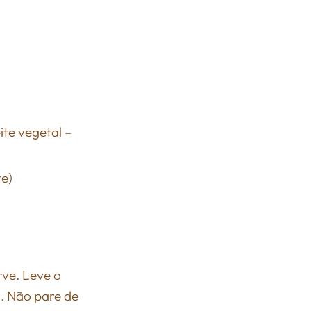
ite vegetal –
te)
rve. Leve o
o. Não pare de