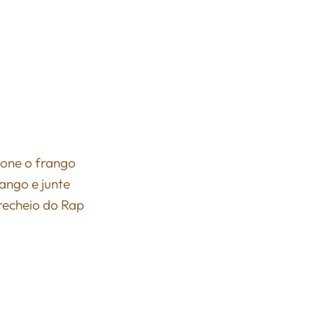
cione o frango
ango e junte
recheio do Rap