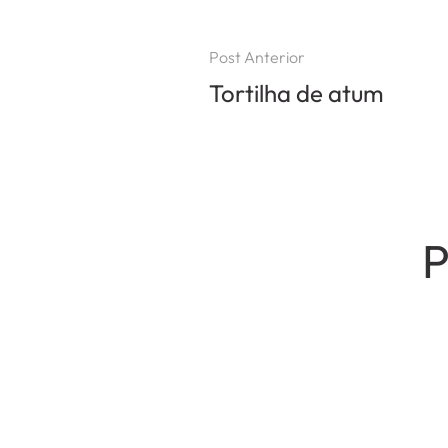
Post Anterior
Tortilha de atum
P