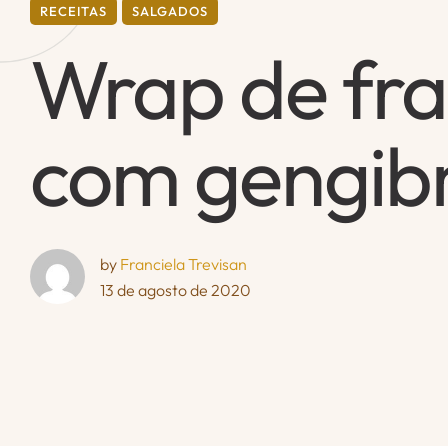
RECEITAS
SALGADOS
Wrap de fr
com gengib
by 
Franciela Trevisan
13 de agosto de 2020