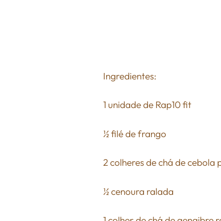
Ingredientes:
1 unidade de Rap10 fit
½ filé de frango
2 colheres de chá de cebola 
½ cenoura ralada
1 colher de chá de gengibre 