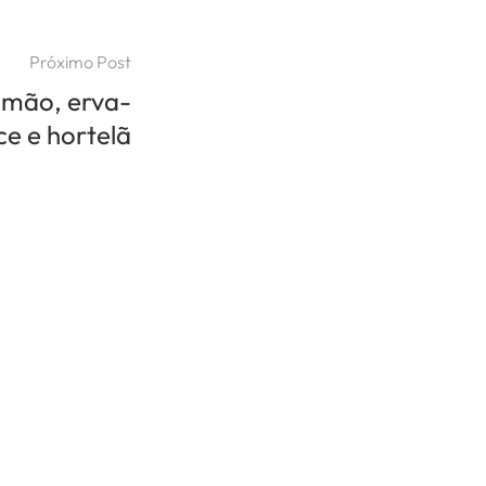
Próximo Post
imão, erva-
ce e hortelã