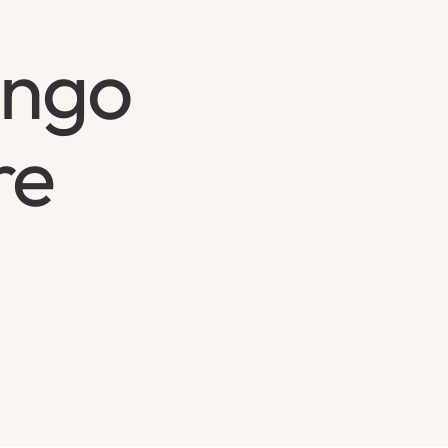
ango
re