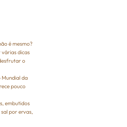
, não é mesmo?
 várias dicas
desfrutar o
 Mundial da
arece pouco
os, embutidos
sal por ervas,