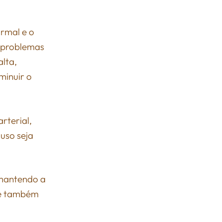
rmal e o
, problemas
lta,
minuir o
rterial,
uso seja
 mantendo a
nte também