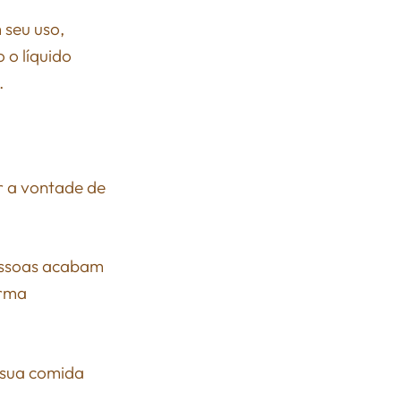
seu uso,
o líquido
.
ir a vontade de
essoas acabam
orma
 sua comida