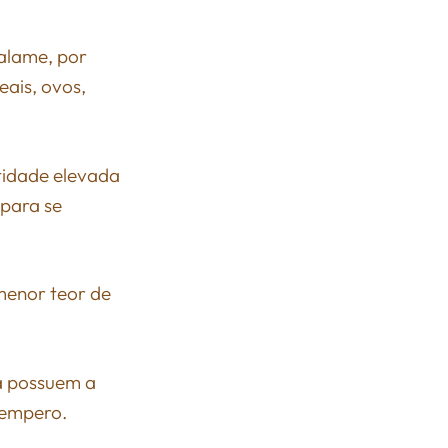
salame, por
eais, ovos,
tidade elevada
 para se
 menor teor de
já possuem a
tempero.