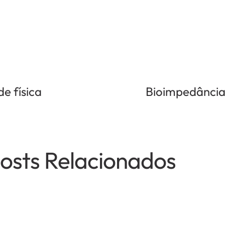
e física
Bioimpedânci
osts Relacionados