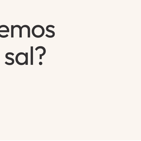
vemos
 sal?