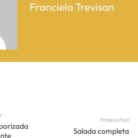
Franciela Trevisan
r
Próximo Post
borizada
Salada completa
ante