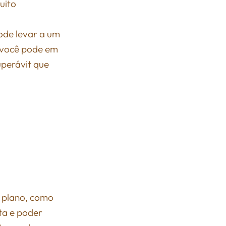
uito
pode levar a um
, você pode em
perávit que
o plano, como
ta e poder