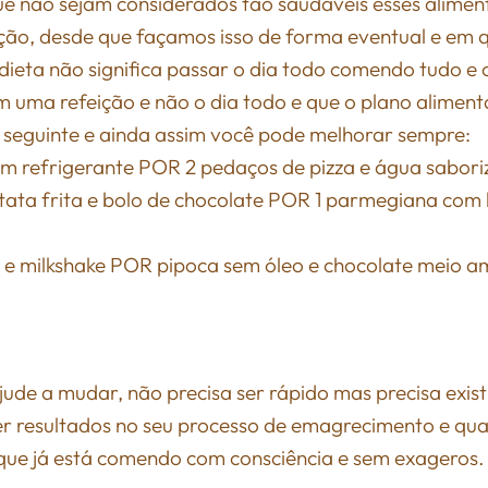
ue não sejam considerados tão saudáveis esses alime
ação, desde que façamos isso de forma eventual e em 
ieta não significa passar o dia todo comendo tudo e o
em uma refeição e não o dia todo e que o plano alimen
o seguinte e ainda assim você pode melhorar sempre:
m refrigerante POR 2 pedaços de pizza e água sabor
ta frita e bolo de chocolate POR 1 parmegiana com
 milkshake POR pipoca sem óleo e chocolate meio 
jude a mudar, não precisa ser rápido mas precisa existi
er resultados no seu processo de emagrecimento e qu
que já está comendo com consciência e sem exageros.