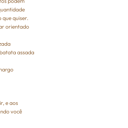
ntos podem
quantidade
 que quiser.
tar orientado
izada
 batata assada
amargo
r, e aos
ando você